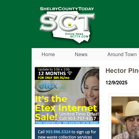
Shelby
County
Today
Home
News
Around Town
Hector Pi
12/9/2025