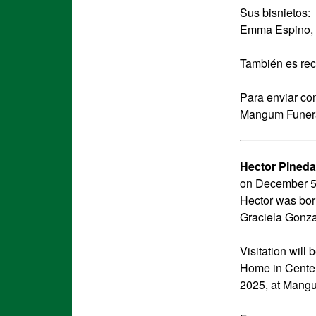
Sus bisnietos:
Emma Espino, A
También es rec
Para enviar con
Mangum Funeral
Hector Pineda
on December 5,
Hector was bor
Graciela Gonza
Visitation wil
Home in Center
2025, at Mangu