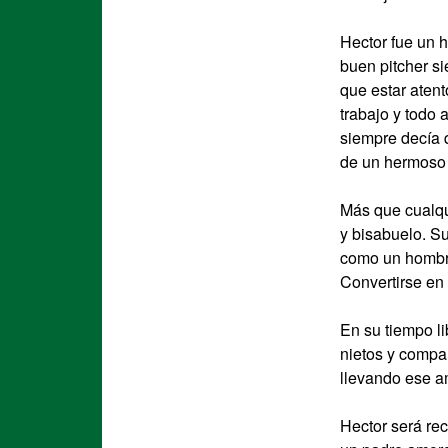
Hector fue un h
buen pitcher si
que estar atent
trabajo y todo 
siempre decía q
de un hermoso 
Más que cualqui
y bisabuelo. S
como un hombre 
Convertirse en 
En su tiempo lib
nietos y compar
llevando ese am
Hector será re