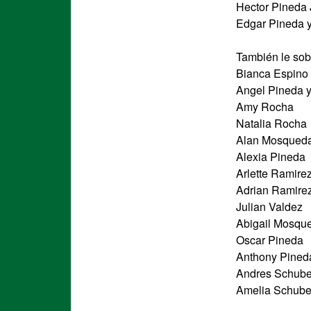
Hector Pineda 
Edgar Pineda y
También le sob
Bianca Espino 
Angel Pineda y
Amy Rocha
Natalia Rocha
Alan Mosqued
Alexia Pineda
Arlette Ramire
Adrian Ramire
Julian Valdez
Abigail Mosqu
Oscar Pineda
Anthony Pined
Andres Schube
Amelia Schube