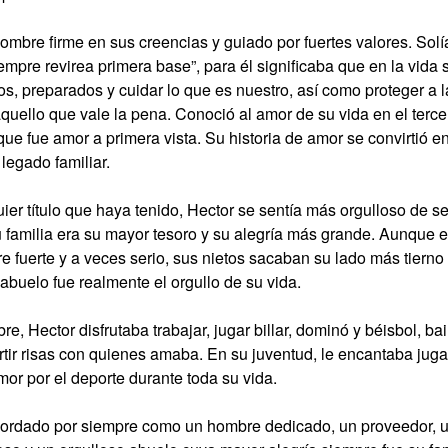
ombre firme en sus creencias y guiado por fuertes valores. Solí
empre revirea primera base”, para él significaba que en la vida
os, preparados y cuidar lo que es nuestro, así como proteger a la
aquello que vale la pena. Conoció al amor de su vida en el terce
ue fue amor a primera vista. Su historia de amor se convirtió 
legado familiar.
er título que haya tenido, Hector se sentía más orgulloso de s
u familia era su mayor tesoro y su alegría más grande. Aunque 
fuerte y a veces serio, sus nietos sacaban su lado más tierno 
abuelo fue realmente el orgullo de su vida.
re, Hector disfrutaba trabajar, jugar billar, dominó y béisbol, ba
tir risas con quienes amaba. En su juventud, le encantaba juga
or por el deporte durante toda su vida.
cordado por siempre como un hombre dedicado, un proveedor, u