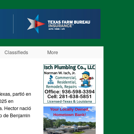
Classifieds
More
exas, partió en
2025 en
a. Hector nació
ijo de Benjamin