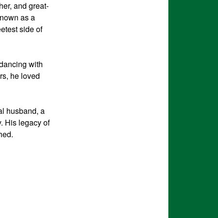
her, and great-
 known as a
etest side of
 dancing with
rs, he loved
al husband, a
. His legacy of
hed.