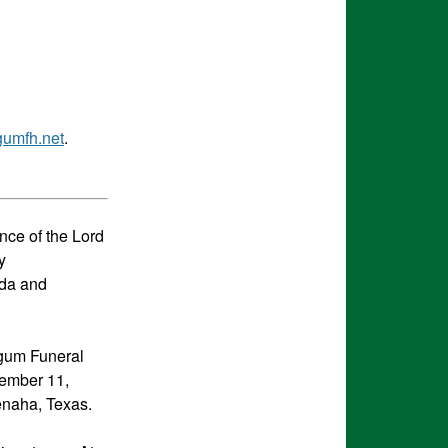
umfh.net
.
ence of the Lord
y
eda and
ngum Funeral
cember 11,
enaha, Texas.