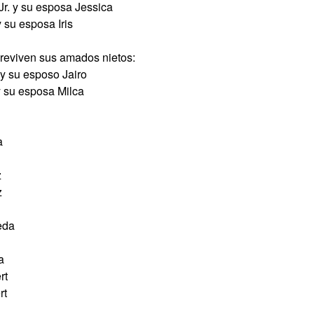
Jr. y su esposa Jessica
 su esposa Iris
reviven sus amados nietos:
y su esposo Jairo
 su esposa Milca
a
z
z
eda
a
rt
rt