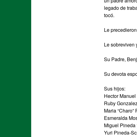
un padre amoro
legado de trab
tocó.
Le precedieron
Le sobreviven 
Su Padre, Ben
Su devota espo
Sus hijos:
Hector Manuel
Ruby Gonzalez
Maria “Charo” 
Esmeralda Mos
Miguel Pineda
Yuri Pineda-Sc