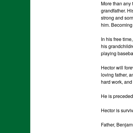
More than any t
grandfather. Hi
strong and some
him. Becoming a
In his free tim
his grandchildr
playing baseball
Hector will for
loving father, 
hard work, and 
He is preceded
Hector is survi
Father, Benjam