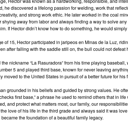
ge, Hector was known as a hardworking, responsible, and intell
ld, he discovered a lifelong passion for welding, work that reflec
creativity, and strong work ethic. He later worked in the coal min
er shying away from labor and always finding a way to solve an
im. If Hector didn’t know how to do something, he would simply fi
e of 15, Hector participated in jaripeos en Minas de la Luz, ridi
n after falling with the saddle still on, the bull could not defeat 
d the nickname “La Rasuradora” from his time playing baseball,
mber 5 and played third base, known for never leaving anything
 moved to the United States in pursuit of a better future for his f
n grounded in his beliefs and guided by strong values. He ofte
checks first base,” a phrase he used to remind others that in life
red, and protect what matters most, our family, our responsibiliti
he love of his life in the third grade and always said it was love a
y became the foundation of a beautiful family legacy.