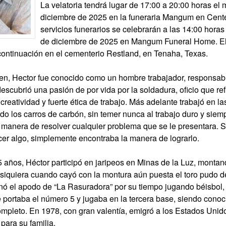
La velatoria tendrá lugar de 17:00 a 20:00 horas el 
diciembre de 2025 en la funeraria Mangum en Cente
servicios funerarios se celebrarán a las 14:00 horas
de diciembre de 2025 en Mangum Funeral Home. El 
 continuación en el cementerio Restland, en Tenaha, Texas.
n, Hector fue conocido como un hombre trabajador, responsable
escubrió una pasión de por vida por la soldadura, oficio que re
creatividad y fuerte ética de trabajo. Más adelante trabajó en l
o los carros de carbón, sin temer nunca al trabajo duro y siem
 manera de resolver cualquier problema que se le presentara. S
er algo, simplemente encontraba la manera de lograrlo.
 años, Héctor participó en jaripeos en Minas de la Luz, montan
 siquiera cuando cayó con la montura aún puesta el toro pudo d
nó el apodo de “La Rasuradora” por su tiempo jugando béisbol
 portaba el número 5 y jugaba en la tercera base, siendo cono
ompleto. En 1978, con gran valentía, emigró a los Estados Uni
 para su familia.