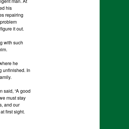
igent man. At
ted his
es repairing
y problem
gure it out.
ng with such
him.
 where he
 unfinished. In
amily.
n said, “A good
 we must stay
es, and our
t first sight.