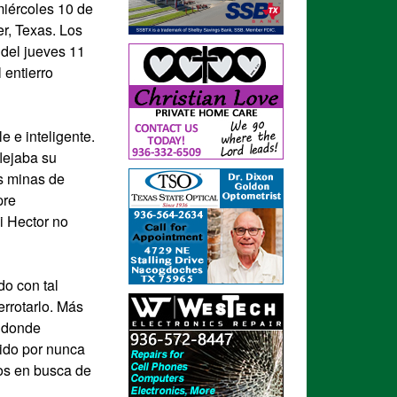
miércoles 10 de
r, Texas. Los
 del jueves 11
entierro
 e inteligente.
flejaba su
as minas de
pre
i Hector no
do con tal
errotarlo. Más
, donde
cido por nunca
dos en busca de