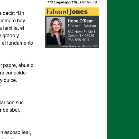
a decir: “Un
 siempre hay
 familia, el
r grado y
en el fundamento
er padre, abuelo
era conocido
y dulce.
ilar con sus
r béisbol,
n esposo leal,