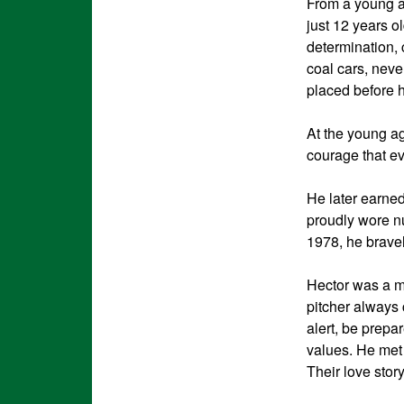
From a young a
just 12 years o
determination, 
coal cars, nev
placed before h
At the young ag
courage that eve
He later earne
proudly wore nu
1978, he bravely
Hector was a ma
pitcher always 
alert, be prepa
values. He met t
Their love stor