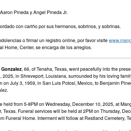
aron Pineda y Angel Pineda Jr.
ordado con cariño por sus hermanos, sobrinos, y sobrinas.
dolencias o firmar un registro online, por favor visite
www.mang
 Home, Center, se encarga de los arreglos.
 Gonzalez
, 66, of Tenaha, Texas, went peacefully into the pres
 2025, in Shreveport, Louisiana, surrounded by his loving famil
n on July 3, 1959, in San Luis Potosí, Mexico, to Benjamin Pin
lez.
l be held from 5-8PM on Wednesday, December 10, 2025, at Ma
, Texas. Funeral services will be held at 2PM on Thursday, De
m Funeral Home. Interment will follow at Restland Cemetery, T