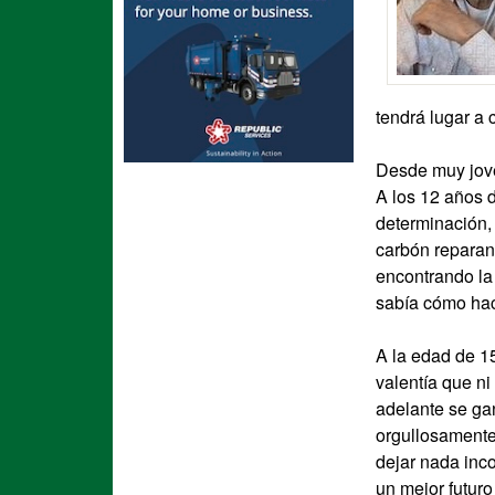
tendrá lugar a
Desde muy jove
A los 12 años d
determinación, 
carbón reparand
encontrando la
sabía cómo hac
A la edad de 15
valentía que ni
adelante se ga
orgullosamente
dejar nada inc
un mejor futuro